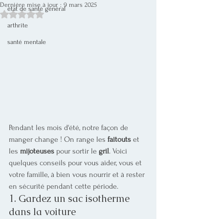
Dernière mise à jour :
9 mars 2025
état de santé général
Noté NaN étoiles sur 5.
arthrite
santé mentale
Pendant les mois d'été, notre façon de 
manger change ! On range les 
faitouts
 et 
les 
mijoteuses
 pour sortir le 
gril
. Voici 
quelques conseils pour vous aider, vous et 
votre famille, à bien vous nourrir et à rester 
en sécurité pendant cette période.
1. Gardez un sac isotherme 
dans la voiture