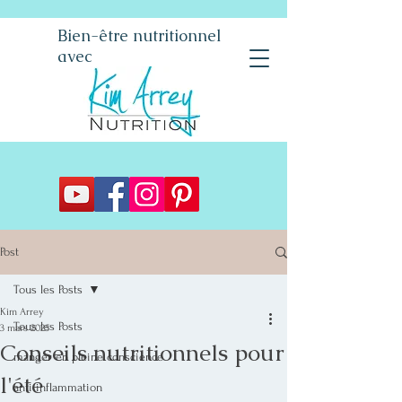
Bien-être nutritionnel
avec
Post
Tous les Posts
Kim Arrey
Tous les Posts
3 mars 2025
Conseils nutritionnels pour
manger en pleine conscience
l'été
anti inflammation