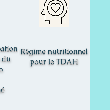
tation
Régime nutritionnel
à du
pour le TDAH
n
sé