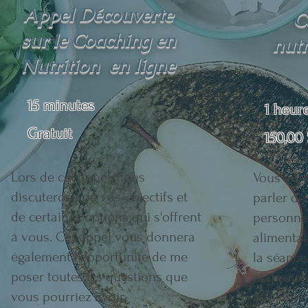
Appel Découverte
C
sur le Coaching en
nutr
Nutrition en ligne
15 minutes
1 heur
Gratuit
150,00
Lors de cet appel, nous
Vous aure
discuterons de vos objectifs et
parler de
de certaines options qui s'offrent
personnel
à vous. Cet appel vous donnera
alimentair
également l'opportunité de me
la séance
poser toutes les questions que
étapes co
vous pourriez avoir.
atteindre 