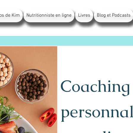
os de Kim
Nutritionniste en ligne
Livres
Blog et Podcasts
Coaching 
personnal