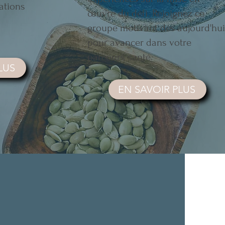
ations
œuvre du défi. Rejoignez ce
groupe motivant dès aujourd'hui
pour avancer dans votre
parcours santé.
LUS
EN SAVOIR PLUS