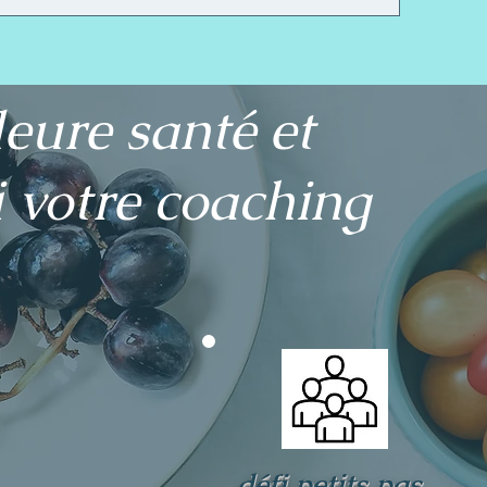
leure santé et
i votre coaching
défi petits pas