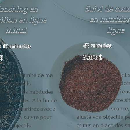
Suivi de coa
oaching en
en nutritio
ition en ligne
ligne
initial
45 minutes
e 15 minutes
90,00 $
 $
Nous ferons le point s
z l'opportunité de me
progrès depuis la dern
 vos objectifs
examinerons vos réus
s et de vos habitudes
réévaluerons votre si
es actuelles. À la fin de
la fin de cette séance
, vous repartirez avec 3
ajusté vos objectifs 
ncrètes à suivre pour
et mis en place des st
vos objectifs.