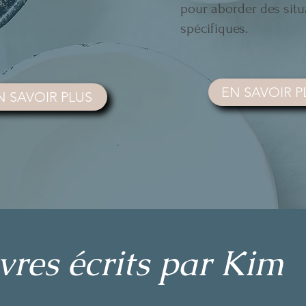
pour aborder des situ
spécifiques.
EN SAVOIR P
N SAVOIR PLUS
vres écrits par Kim