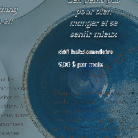
ching
pour bien
n en
manger et se
sentir mieux
NOUVEA
​défi hebdomadaire
9,00 $ par mois
ur les
ière visite,
Chaque semaine, je partagerai
sites et
un défi lié à la nutrition avec le
tuation. À
groupe. Les membres sont
, vous aurez
encouragés à s'impliquer en
personnels
publiant leurs réflexions et leurs
ratégies
expériences sur la mise en