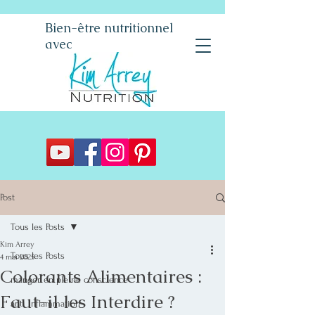
Bien-être nutritionnel
avec
Post
Tous les Posts
Kim Arrey
Tous les Posts
4 mai 2025
Colorants Alimentaires :
manger en pleine conscience
Faut-il les Interdire ?
anti inflammation