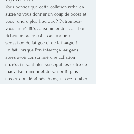
Vous pensez que cette collation riche en 
sucre va vous donner un coup de boost et 
vous rendre plus heureux ? Détrompez-
vous. En réalité, consommer des collations 
riches en sucre est associé à une 
sensation de fatigue et de léthargie !
En fait, lorsque l'on interroge les gens 
après avoir consommé une collation 
sucrée, ils sont plus susceptibles d'être de 
mauvaise humeur et de se sentir plus 
anxieux ou déprimés. Alors, laissez tomber 
les sucreries et les desserts pour booster 
vos niveaux d'énergie. 
SECRET NUTRITIONNEL 
#7
 : 
VARIEZ VOS SOURCES DE 
PROTÉINES
Dans la même lignée que l'évitement du 
sucre, inclure une quantité adéquate de 