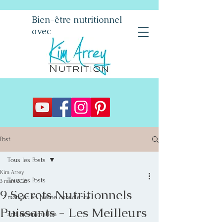
Bien-être nutritionnel
avec
Post
Tous les Posts
Kim Arrey
Tous les Posts
3 mars 2025
9 Secrets Nutritionnels
manger en pleine conscience
Puissants - Les Meilleurs
anti inflammation