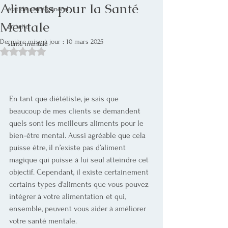
Aliments pour la Santé
état de santé général
Mentale
arthrite
Dernière mise à jour :
10 mars 2025
santé mentale
Noté NaN étoiles sur 5.
En tant que diététiste, je sais que 
beaucoup de mes clients se demandent 
quels sont les meilleurs aliments pour le 
bien-être mental. Aussi agréable que cela 
puisse être, il n’existe pas d’aliment 
magique qui puisse à lui seul atteindre cet 
objectif. Cependant, il existe certainement 
certains types d'aliments que vous pouvez 
intégrer à votre alimentation et qui, 
ensemble, peuvent vous aider à améliorer 
votre santé mentale.