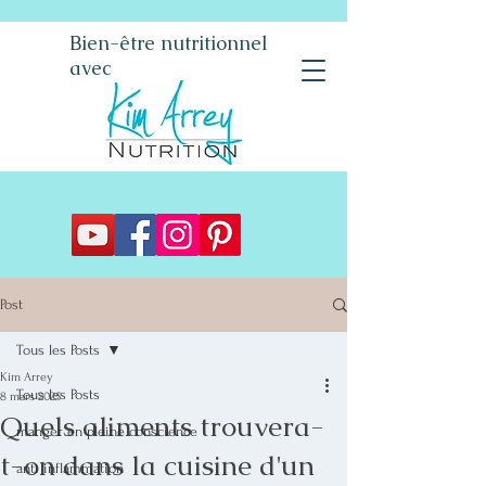
Bien-être nutritionnel
avec
Post
Tous les Posts
Kim Arrey
Tous les Posts
8 mars 2025
Quels aliments trouvera-
manger en pleine conscience
t-on dans la cuisine d'un
anti inflammation