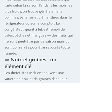
varie selon la saison. Pendant les mois les 
plus froids, on trouve généralement 
pommes, bananes et clémentines dans le 
réfrigérateur ou sur le comptoir. Le 
congélateur, quant à lui, est rempli de 
baies, pêches et mangues — des fruits qui 
ne sont peut-être pas de saison mais qui 
sont conservés pour être savourés toute 
l'année.
🥜 
Noix et graines : un 
élément clé
Les diététistes incluent souvent une 
variété de noix et de graines dans leur 
alimentation, les stockant au réfrigérateur 
pour éviter qu'elles ne rancissent. 
Consommer une large gamme d'aliments 
végétaux permet d'atteindre l'objectif de 30 
aliments d'origine végétale différents par 