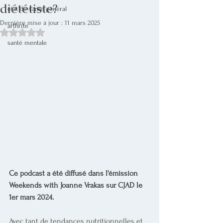
diététiste?
état de santé général
Dernière mise à jour :
11 mars 2025
arthrite
Noté NaN étoiles sur 5.
santé mentale
Ce podcast a été diffusé dans l'émission 
Weekends with Joanne Vrakas sur CJAD le 
1er mars 2024.
Avec tant de tendances nutritionnelles et 